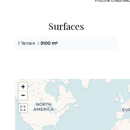
Piscine chauffée
Surfaces
1 Terrain
3100 m²
+
−