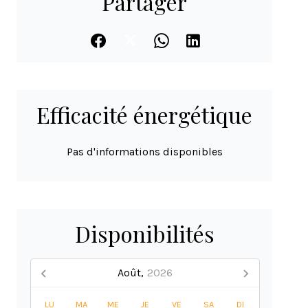
Partager
Efficacité énergétique
Pas d'informations disponibles
Disponibilités
Août,
2026
LU
MA
ME
JE
VE
SA
DI