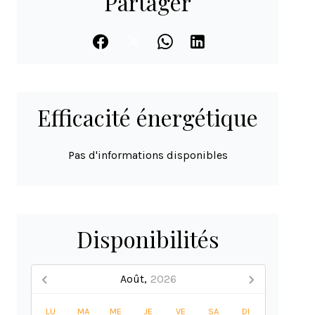
Partager
Efficacité énergétique
Pas d'informations disponibles
Disponibilités
Août,
2026
LU
MA
ME
JE
VE
SA
DI