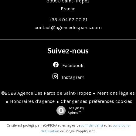
83990
Saint-Tropez
France
+33 4 94 97 00 51
contact@agencedesparcs.com
Suivez-nous
Facebook
Instagram
Mentions légales
©2026 Agence Des Parcs de Saint-Tropez
Honoraires d'agence
Changer ses préférences cookies
Design by
Apimo™
Ce site est protégé par reCAPTCHA et les règles de
confidentialité
et les
conditions
d'utilisation
de Google s'appliquent.